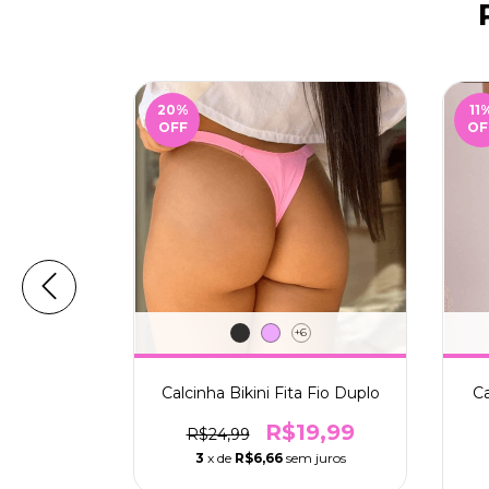
20
%
11
OFF
OF
+6
erta com
Calcinha Bikini Fita Fio Duplo
Ca
m Perneira
R$19,99
R$24,99
9
3
x de
R$6,66
sem juros
m juros