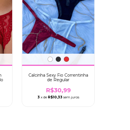
m
Calcinha Sexy Fio Correntinha
do
de Regular
R$30,99
3
x de
R$10,33
sem juros