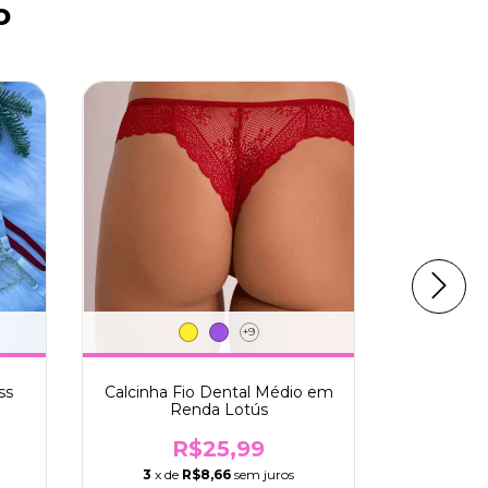
o
+9
ss
Calcinha Fio Dental Médio em
Calcinha 
Renda Lotús
R$25,99
3
x d
3
x de
R$8,66
sem juros