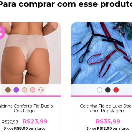
Para comprar com esse produt
%
F
+15
lcinha Conforto Fio Duplo
Calcinha Fio de Luxo Stra
Cós Largo
com Regulagem
R$23,99
R$35,99
R$26,99
3
x de
R$8,00
sem juros
3
x de
R$12,00
sem juros