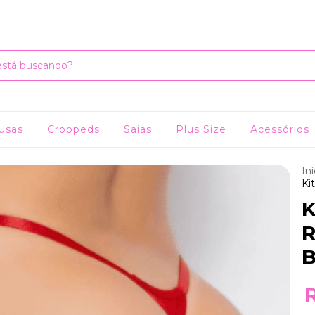
SOMOS A SUA LOJA PREFERIDA
usas
Croppeds
Saias
Plus Size
Acessórios
Iní
Ki
K
R
B