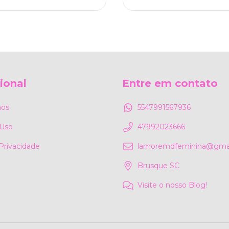
cional
Entre em contato
os
5547991567936
 Uso
47992023666
 Privacidade
lamoremdfeminina@gma
Brusque SC
Visite o nosso Blog!