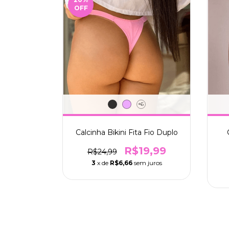
OFF
+6
Calcinha Bikini Fita Fio Duplo
R$19,99
R$24,99
3
x de
R$6,66
sem juros