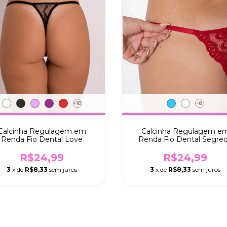
+10
+8
Calcinha Regulagem em
Calcinha Regulagem e
Renda Fio Dental Love
Renda Fio Dental Segre
R$24,99
R$24,99
3
x de
R$8,33
sem juros
3
x de
R$8,33
sem juros