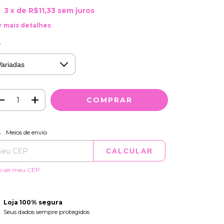
3
x de
R$11,33
sem juros
r mais detalhes
r
ALTERAR CEP
regas para o CEP:
Meios de envio
CALCULAR
o sei meu CEP
Loja 100% segura
Seus dados sempre protegidos