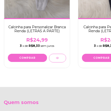
Calcinha para Personalizar Branca
Calcinha para Pe
Renda (LETRAS A PARTE)
Renda (LETR
R$24,99
R$2
3
x de
R$8,33
sem juros
3
x de
R$8,
COMPRAR
COMPRAR
Quem somos