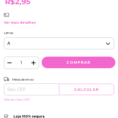
R$2,95
Ver mais detalhes
Letras
ALTERAR CEP
Entregas para o CEP:
Meios de envio
CALCULAR
Não sei meu CEP
Loja 100% segura